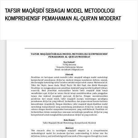
Return
TAFSIR MAQĀŞIDĪ SEBAGAI MODEL METODOLOGI
to
KOMPREHENSIF PEMAHAMAN AL-QUR’AN MODERAT
Article
Details
Do
D
P